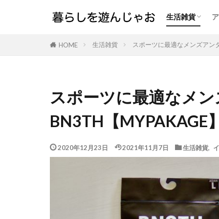
生活雑貨
ア
家事をラクに
サスティナブ
インナー
生活雑貨
スポーツに最適なメンズアンダー
HOME
スポーツに最適なメン
BN3TH【MYPAKA
2020年12月23日
2021年11月7日
生活雑貨
,