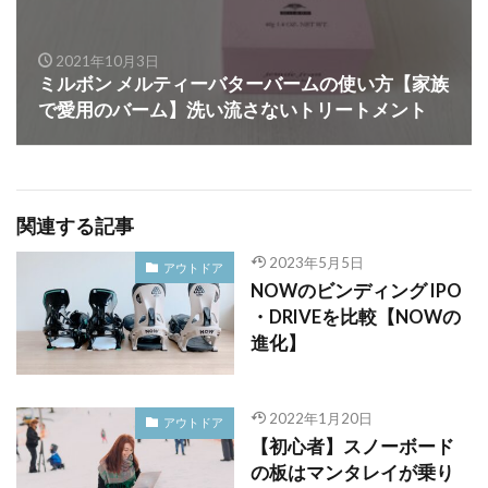
2021年10月3日
ミルボン メルティーバターバームの使い方【家族
で愛用のバーム】洗い流さないトリートメント
関連する記事
2023年5月5日
アウトドア
NOWのビンディング IPO
・DRIVEを比較【NOWの
進化】
2022年1月20日
アウトドア
【初心者】スノーボード
の板はマンタレイが乗り