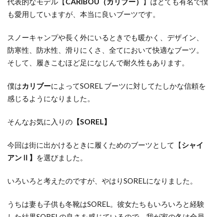
代表的なモデル【
CARIBOU（カリブー）
】はとても有名で僕
も愛用していますが、本当に良いブーツです。
スノーキャンプや長く外にいるときでも暖かく、デザイン、
防寒性、防水性、滑りにくさ、全てにおいて快適なブーツ。
そして、履きこむほど足になじんで耐久性もあります。
僕は
カリブー
によってSOREL ブーツに対してたしかな信頼を
感じるようになりました。
そんなお気に入りの
【SOREL】
今回は街に出かけるときに履くためのブーツとして【
シャイ
アンⅡ】
を選びました。
いろいろと考えたのですが、やはりSORELになりました。
うちは妻も子供も冬靴はSOREL。彼女たちもいろいろと経験
した結果SORELの良さを感じているので、我が家の冬は全員