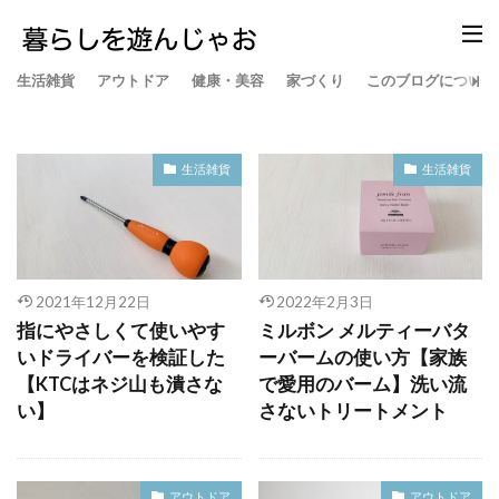
生活雑貨
アウトドア
健康・美容
家づくり
このブログについて
生活雑貨
生活雑貨
2021年12月22日
2022年2月3日
指にやさしくて使いやす
ミルボン メルティーバタ
いドライバーを検証した
ーバームの使い方【家族
【KTCはネジ山も潰さな
で愛用のバーム】洗い流
い】
さないトリートメント
アウトドア
アウトドア