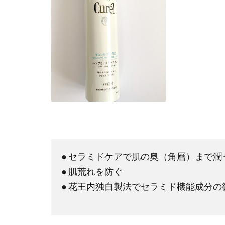
● セラミドケアで肌の奥（角層）まで潤
● 肌荒れを防ぐ
● 花王内独自製法でセラミド機能成分の