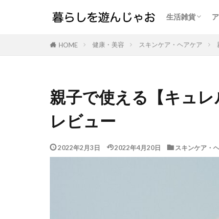
生活雑貨
ア
家事をラクに
サスティナブ
インナー
健康・美容
スキンケア・ヘアケア
HOME
親子で使える【キュレ
レビュー
2022年2月3日
2022年4月20日
スキンケア・